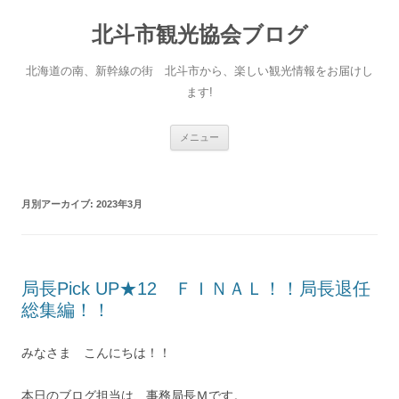
コ
ン
北斗市観光協会ブログ
テ
ン
ツ
へ
北海道の南、新幹線の街 北斗市から、楽しい観光情報をお届けし
ス
キ
ます!
ッ
プ
メニュー
月別アーカイブ:
2023年3月
局長Pick UP★12 ＦＩＮＡＬ！！局長退任
総集編！！
みなさま こんにちは！！
本日のブログ担当は、事務局長Ｍです。