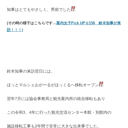
知事はとてもやさしく、男前でした
(その時の様子はこちらです→
案内女子Pick UP☆158 鈴木知事が来
訪！！！)
鈴木知事の来訪翌日には、
ほっとマルシェおがーるがほっくるへ移転オープン
翌年7月には協会事務局と観光案内所の統合移転もあり
この令和3、4年に行った観光交流センター本館・別館内の
施設移転工事も2年間で非常に大きな出来事でした。