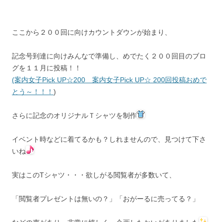
ここから２００回に向けカウントダウンが始まり、
記念号到達に向けみんなで準備し、めでたく２００回目のブロ
グを１１月に投稿！！
(案内女子Pick UP☆200 案内女子Pick UP☆ 200回投稿おめで
とう～！！！
)
さらに記念のオリジナルＴシャツを制作
イベント時などに着てるかも？しれませんので、見つけて下さ
いね
実はこのTシャツ・・・欲しがる閲覧者が多数いて、
「閲覧者プレゼントは無いの？」「おがーるに売ってる？」