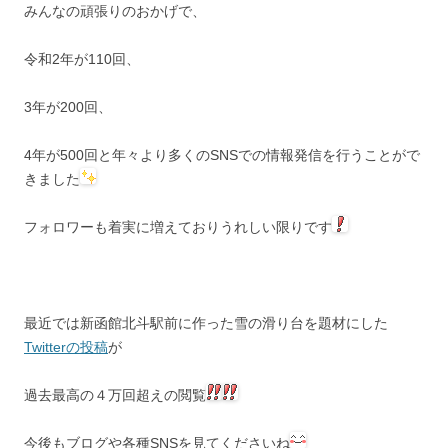
みんなの頑張りのおかげで、
令和2年が110回、
3年が200回、
4年が500回と年々より多くのSNSでの情報発信を行うことがで
きました
フォロワーも着実に増えておりうれしい限りです
最近では新函館北斗駅前に作った雪の滑り台を題材にした
Twitterの投稿
が
過去最高の４万回超えの閲覧
今後もブログや各種SNSを見てくださいね