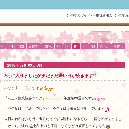
北斗市観光ガイド - 一般社団法人 北斗市観
Page 91 of 103
« 最初
‹ 前へ
89
90
91
92
93
次へ ›
最後 »
2016年 09月 03日 UP!
9月に入りましたがまだまだ暑い日が続きます!!
みなさま、こんにちは
「花土＝観光協会ブログ」
28年度第23週目です
（昨年度は「花金」でしたが、今年度は土曜日に移動しています
）
先日の台風は少し外に出るだけでずぶ濡れになるくらい、雨と風がすさまじ
いかったですね
北斗市内も停電になるなどの被害も出てました