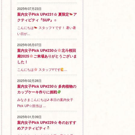
2025年07月23日
案内女子Pick UP#231☆ 夏限定
ア
クティビティ『SUP』☼
こんにちは
スタッフＹです！ 暑い暑
い日が...
2025年05月07日
案内女子Pick UP#230☆
北斗桜回
廊2025
ご来場ありがとうございま
した！
こんにちは
スタッフYです
...
2025年02月28日
案内女子Pick UP#230☆ 多肉植物の
カップケーキ作りに挑戦
みなさまこんにちは♪ 本日の案内女子
Pick UP☆担当は ...
2025年01月09日
案内女子Pick UP#229☆ 冬のおすす
めアクティビティ