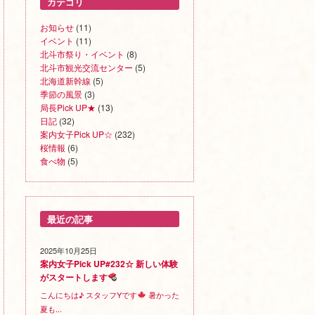
カテゴリ
お知らせ
(11)
イベント
(11)
北斗市祭り・イベント
(8)
北斗市観光交流センター
(5)
北海道新幹線
(5)
季節の風景
(3)
局長Pick UP★
(13)
日記
(32)
案内女子Pick UP☆
(232)
桜情報
(6)
食べ物
(5)
最近の記事
2025年10月25日
案内女子Pick UP#232☆ 新しい体験
がスタートします
こんにちは♪ スタッフYです
暑かった
夏も...