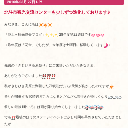
2016年 08月 27日 UP!
北斗市観光交流センターも少しずつ進化しております♪
みなさま、こんにちは
「花土＝観光協会ブログ」
28年度第22週目です
（昨年度は「花金」でしたが、今年度は土曜日に移動しています
）
先週の「きじひき高原祭り」にご来場いただいたみなさま、
ありがとうございました
私がきじひき高原に到着した7時頃はだいぶ天気が良かったのですが
祭りが開催する10時過ぎころになるとだんだん雲行きが怪しくなり
祭りの最後1時ごろには雨が降り始めてしまいました
でも
最後のほうのステージイベントは少し時間を早めさせていただきまし
たが、