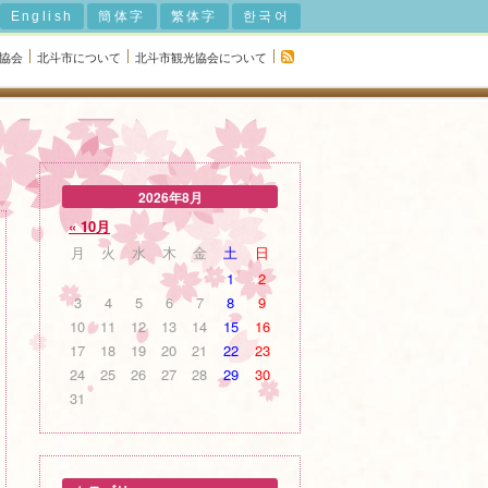
English
簡体字
繁体字
한국어
光協会
北斗市について
北斗市観光協会について
2026年8月
« 10月
月
火
水
木
金
土
日
1
2
3
4
5
6
7
8
9
10
11
12
13
14
15
16
17
18
19
20
21
22
23
24
25
26
27
28
29
30
31