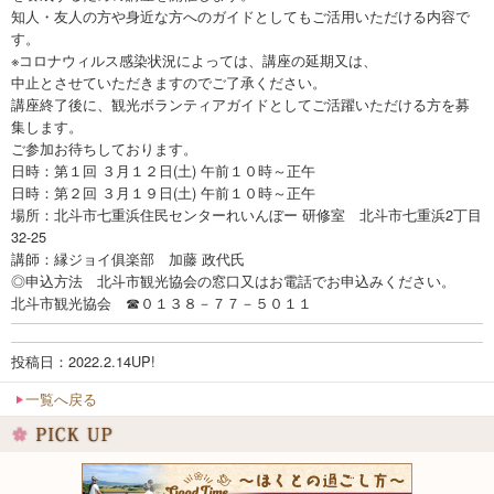
知人・友人の方や身近な方へのガイドとしてもご活用いただける内容で
す。
※コロナウィルス感染状況によっては、講座の延期又は、
中止とさせていただきますのでご了承ください。
講座終了後に、観光ボランティアガイドとしてご活躍いただける方を募
集します。
ご参加お待ちしております。
日時：第１回 ３月１２日(土) 午前１０時～正午
日時：第２回 ３月１９日(土) 午前１０時～正午
場所：北斗市七重浜住民センターれいんぼー 研修室 北斗市七重浜2丁目
32-25
講師：縁ジョイ俱楽部 加藤 政代氏
◎申込方法 北斗市観光協会の窓口又はお電話でお申込みください。
北斗市観光協会 ☎０１３８－７７－５０１１
投稿日：2022.2.14UP!
一覧へ戻る