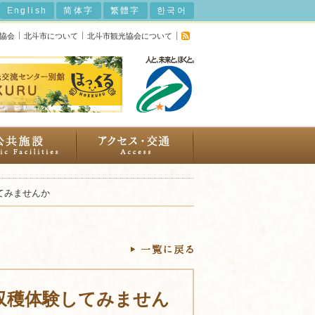
English
简体字
繁體字
한국어
光協会
北斗市について
北斗市観光協会について
てみませんか
収穫体験してみません