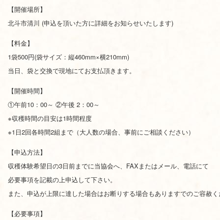
【開催場所】
北斗市清川 (申込を頂いた方に詳細をお知らせいたします)
【料金】
1袋500円(袋サイズ：縦460mm×横210mm)
当日、袋と交換で現地にてお支払頂きます。
【開催時間】
①午前10：00～ ②午後 2：00～
※収穫時間の目安は1時間程度
※1日2回各時間2組まで（大人数の場合、事前にご相談ください）
【申込方法】
収穫体験希望日の3日前までに当協会へ、FAXまたはメール、電話にて
必要事項を記載の上申込して下さい。
また、申込が上限に達した場合はお断りする場合もありますでのご容赦く
【必要事項】